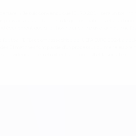
déclaré : « Je suis convaincu que l'EURO 2024 sera un tournoi
ous pouvons nous attendre à de grands matches et à un tourno
and événement quelque chose d'encore plus grand que ne l'es
e football (DFB) et ambassadrice de l'UEFA EURO 2024, a décla
n des 51 matches font partie d'un processus qui mène au prem
 évidence le lien étroit entre le football et la société ».