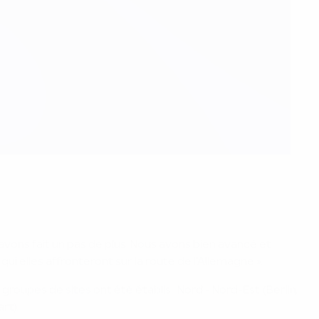
s avons fait un pas de plus. Nous avons bien avancé et
ui elles affronteront sur la route de l'Allemagne ».
groupes de sites ont été établis : Nord - Nord-Est (Berlin,
art).