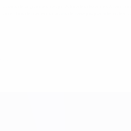
ans deux groupes, ce qui réduira les distances à parcourir p
in ou en bus depuis leurs camps de base jusqu'aux lieux des
8, 2022