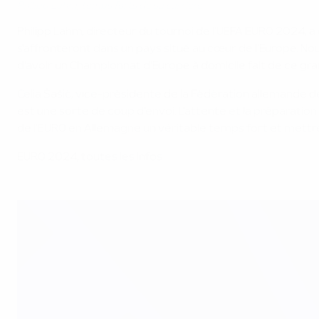
Philipp Lahm, temps forts de sa carrière
Philipp Lahm, directeur du tournoi de l'UEFA EURO 2024, a 
s'affronteront dans un pays situé au cœur de l'Europe. N
d'avoir un Championnat d'Europe à domicile fait de ce gr
Celia Šašić, vice-présidente de la Fédération allemande d
est une sorte de coup d'envoi. L'attente et la préparatio
de l'EURO en Allemagne un véritable temps fort et mettre en
EURO 2024, toutes les infos