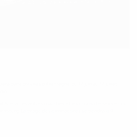
a dans dix villes d'Allemagne, du 14 juin au 14 juillet
lin.
all Arena. Les autres matches et les coups d'envoi seront
mbourg. Le tirage des éliminatoires se tiendra le 9