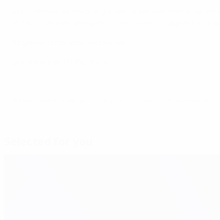
Les matches de chaque groupe se dérouleront uniquement d
et favorisera les délégations d'équipes voyageant en tra
Règlement complet du tournoi.
Les stades de l'EURO 2024
© 1998-2026 UEFA. All rights reserved.
Last updated: Wednesday, May 1
Selected for you