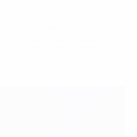
 très attractif. Plusieurs des meilleures équipes du monde
i passionnant à tous égards, devant notre porte. Le fait
t habituellement un EURO ».
ré : « La publication du calendrier des matches de l'EURO
ier temps fort : le match d'ouverture. Nous voulons faire