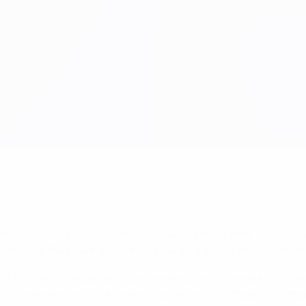
é : « La publication du calendrier du tournoi signifie que nou
ations à Francfort le 9 octobre, où les équipes découvriront q
critère dans le règlement du tournoi et, par conséquent, trois 
t, Gelsenkirchen, Cologne) et Sud (Francfort, Munich, Stuttg