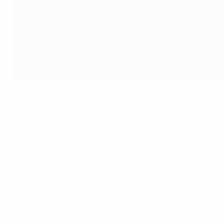
L'Olympiastadion accueillera la finale de l'UEFA EURO 2024
Getty Images
Stades de l'EURO 2024
Le Comité exécutif de l'UEFA a donné son aval à la publicat
2024. Le match d'ouverture se tiendra à la Munich Football 
L'Allemagne, pays hôte, sera la première équipe du Groupe 
annoncés au moment du tirage au sort de la phase finale, 
octobre 2022 à la Festhalle de Francfort.
Calendrier de l'UEFA EURO 2024 (en anglais)