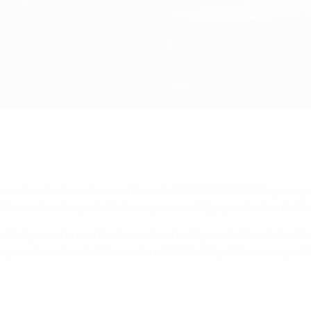
ion du calendrier des matches de l'UEFA EURO 2024, qui se jouer
Arena, tandis que la finale se jouera à l'Olympiastadion de Ber
A et jouera le match d'ouverture le 14 juin à la Munich Footb
qui se déroulera le 2 décembre 2023 à l'Elbphilharmonie, à Ha