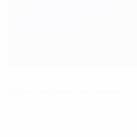
Les dix villes de l'EURO
UEFA et développement durable
Martin Kallen, directeur général d'UEFA Events SA, a déclar
pouvons maintenant attendre le tirage au sort des qualific
« Pour la première fois, la durabilité a été incluse comme 
Hambourg, Leipzig), Ouest (Dortmund, Düsseldorf, Francfor