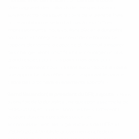
mondial, avec des stades combles dans toute
l’Allemagne et des milliards de téléspectateurs
suivant l’action des quatre coins de la planète. Mais
notre ambition ne se limitait pas à ces chiffres
impressionnants ; nous voulions placer la durabilité,
l’inclusion et l’intégrité au cœur de ce tournoi. Ce
rapport démontre la capacité du football à inspirer
des changements positifs et à encourager un plus
grand respect pour nos pairs, mais aussi pour
l’environnement. Il ouvrira sans aucun doute la voie à
une approche plus réfléchie et responsable dans le
cadre des prochains événements sportifs. »
Bernd Neuendorf, le président du DFB, a ajouté :
« Nous
avons fait de la durabilité une question essentielle de
l’EURO 2024, et nous en sommes fiers. Différents
acteurs doivent être salués pour cet
accomplissement : les organisateurs de l’UEFA et
d’EURO 2024 GmbH, le gouvernement fédéral