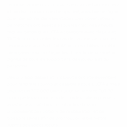
réponse rapide ont combattu les cas de harcèlement
et de discrimination en temps réel, aussi bien en ligne
qu’en personne, dans les stades. Des observateurs
de matches ont assisté à tous les matches à hauts
risques, tandis que l’UEFA a collaboré avec Meta, X et
TikTok pour surveiller les cas de harcèlement sur les
réseaux sociaux. Au total, 46 actions ciblées ont été
déployées pour protéger les droits, la sécurité et la
dignité de tous les supporters, des joueurs et du
personnel.
Des prix abordables et l’inclusivité ont été essentiels
pour rendre le tournoi accessible à tous. L’UEFA a mis à
disposition 387 000 billets pour seulement EUR 30
pour que les supporters de tous les milieux puissent
assister aux matches. En outre, les dix sites
proposaient des options de restauration et de
boissons saines afin de promouvoir le bien-être
auprès des spectateurs.