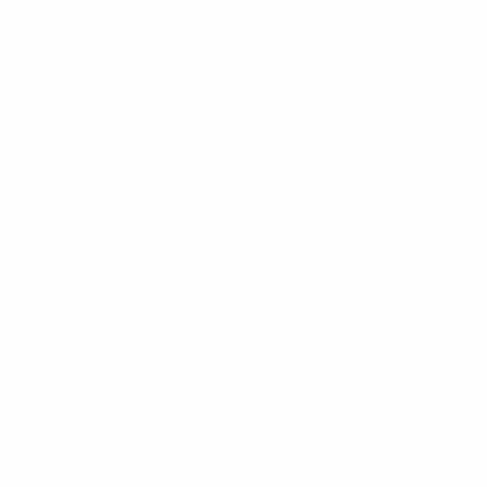
« Accueillir l’UEFA EURO 2024 était une occasion très
spéciale pour notre pays. L’Allemagne s’est révélée
être un bon hôte, et nous avons pu montrer les
valeurs de notre pays : le respect, la diversité et la
démocratie. Le tournoi s’est déroulé dans un cadre
paisible et sûr. Ces quatre semaines nous ont soudés
en tant que société au cœur de l’Europe. Ensemble,
nous avons pu atteindre notre objectif, à savoir
organiser un tournoi durable à tous les niveaux et
établir ainsi un standard social, environnemental et
économique pour les prochains événements sportifs
majeurs. »
Créer un changement positif durable
L’UEFA a également accordé la priorité à l’impact
social et au respect des droits humains. En effet,
10 000 supporters en situation de handicap ont pu
ressentir l’énergie des matches en direct grâce à des
services améliorés dans les stades. Des initiatives de