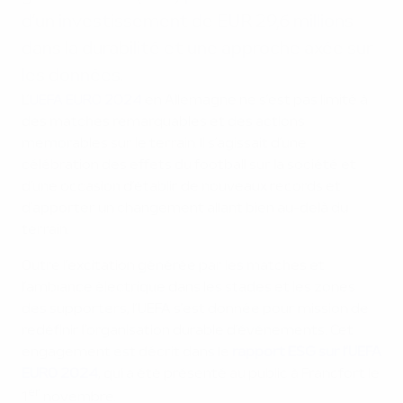
d’un investissement de EUR 29,6 millions
dans la durabilité et une approche axée sur
les données.
L’
UEFA EURO 2024
en Allemagne ne s’est pas limité à
des matches remarquables et des actions
mémorables sur le terrain. Il s’agissait d’une
célébration des effets du football sur la société et
d’une occasion d’établir de nouveaux records et
d’apporter un changement allant bien au-delà du
terrain.
Outre l’excitation générée par les matches et
l’ambiance électrique dans les stades et les zones
des supporters, l’UEFA s’est donnée pour mission de
redéfinir l’organisation durable d’événements. Cet
engagement est décrit dans le
rapport ESG sur l’UEFA
EURO 2024
, qui a été présenté au public à Francfort le
er
1
novembre.