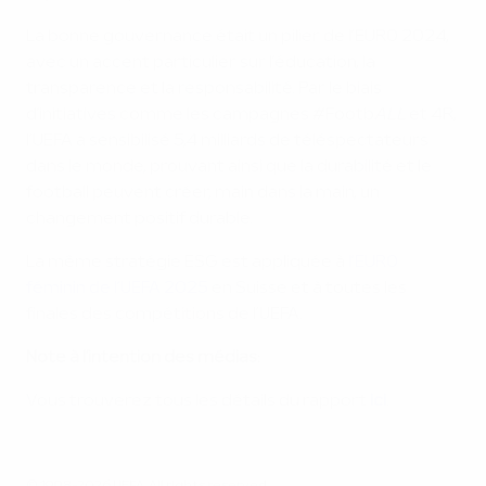
La bonne gouvernance était un pilier de l’EURO 2024,
avec un accent particulier sur l’éducation, la
transparence et la responsabilité. Par le biais
d’initiatives comme les campagnes #Footb
ALL
et 4R,
l’UEFA a sensibilisé 5,4 milliards de téléspectateurs
dans le monde, prouvant ainsi que la durabilité et le
football peuvent créer, main dans la main, un
changement positif durable.
La même stratégie ESG est appliquée à
l’EURO
féminin de l’UEFA 2025
en Suisse et à toutes les
finales des compétitions de l’UEFA.
Note à l’intention des médias:
Vous trouverez tous les détails du rapport
ici
.