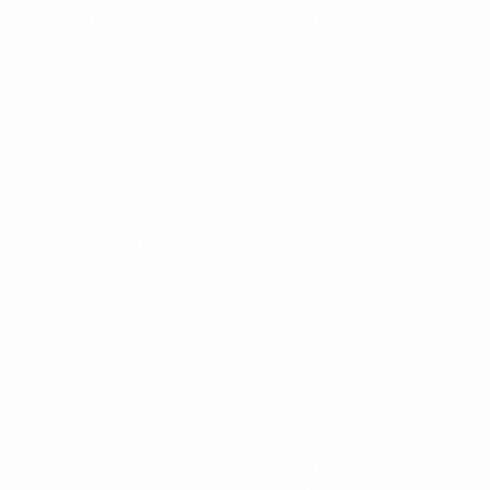
réduisant ainsi les voyages en avion de 75 %
comparé
à l’EURO 2016.
Dans l’ensemble, ces mesures ont permis de réduire
de 21 % les émissions de carbone par rapport aux
prévisions initiales. Le tournoi a également adopté un
modèle d’économie circulaire reposant sur le principe
des quatre R : réduire, réutiliser, recycler et récupérer,
qui a induit une diminution de 36 % des déchets
comparé à l’EURO 2016.
De plus, la création d’un Fonds pour le climat unique en
son genre de EUR 7 millions a permis de financer des
projets d’infrastructures durables des clubs amateurs
et des associations régionales en Allemagne, laissant
ainsi un héritage environnemental à long terme.
Nancy Faeser, ministre fédérale allemande de
l’Intérieur et de la Communauté, a annoncé :