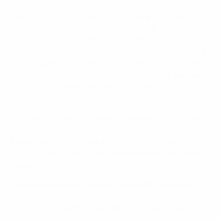
Le tournoi, dont la mission s’articulait autour de
valeurs telles que l’ambition, l’action et la
responsabilité, visait à laisser un héritage durable qui
s’étendrait bien au-delà du terrain. Un investissement
stratégique de EUR 29,6 millions a permis à l’UEFA de
déployer plus de 120 actions de durabilité, atteignant
ainsi 95 % des objectifs fixés en amont du tournoi.
Différentes initiatives ciblées et axées sur les
données ont prouvé que le football est un exemple à
suivre, puisqu’elles ont considérablement réduit
l’impact environnemental du tournoi, conformément
aux objectifs de développement durable des Nations
Unies.
Aleksander Čeferin, président de l’UEFA, a déclaré :
« L’UEFA EURO 2024 était plus qu’un simple
événement sportif. Il s’agissait d’un mouvement