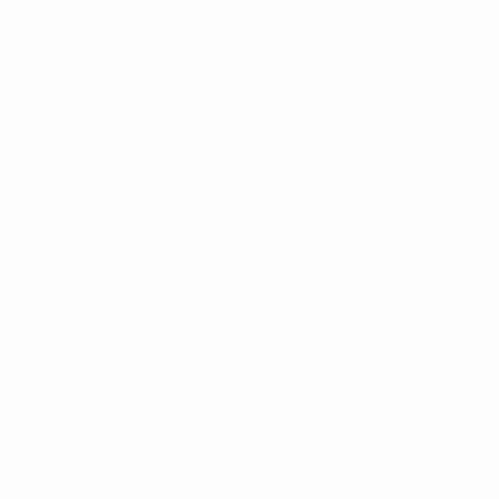
allemand et les villes hôtes. Mais avant tout les
supporters, qui ont été particulièrement nombreux à
contribuer à ce succès, non pas par nécessité, mais
par conviction. Pour le DFB, ce succès est aussi bien un
défi qu’une obligation. Nous continuerons d’accorder
la priorité à la question de la durabilité. Bien
évidemment, elle fera partie intégrante de notre
candidature à l’organisation du Championnat d’Europe
féminin de l’UEFA 2029. »
Réduire les émissions de carbone
L’une des plus grandes réussites a été de réduire
l’empreinte carbone du tournoi. L’EURO 2024 a
encouragé les supporters à adopter des solutions de
mobilité respectueuses de l’environnement en
offrant des options de transport public et de
transport actif (marche, vélo) sûres, fiables et
agréables. En outre, les matches de la phase de
groupe ont été rassemblés en pôles régionaux,