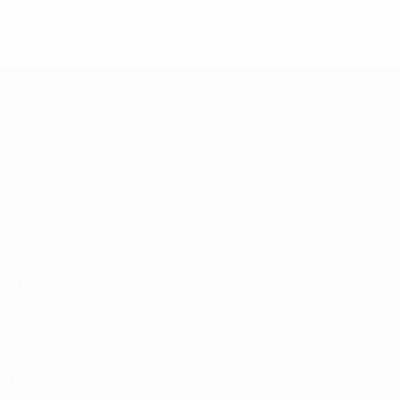
© 1998-2026 UEFA. All rights reserved.
Last updated: Friday, November 1, 2024
UEFA EURO 2028
Video
About
News
Store
History
ALSO VISIT
UEFA.com
UEFA
Foundation
Store
Privacy