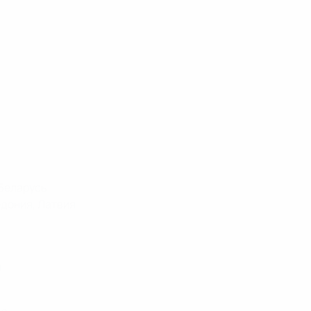
 Беларусь
едония, Латвия
н