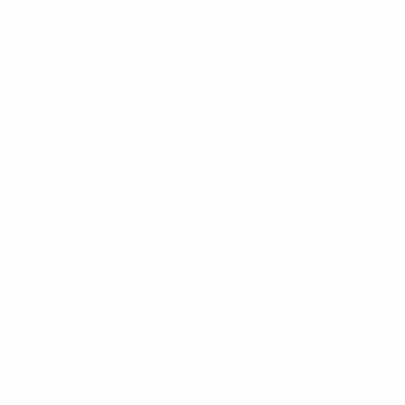
утые сборные распределяются по группам от C1 до C4 в
теет, начинается жеребьевка во второй корзине и так
анды - по одной из каждой корзины.
е команды - по одной из каждой корзины.