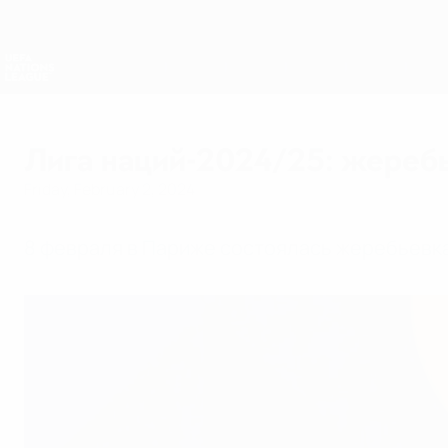
Skip
to
main
Nations League & Women's EURO
content
Live football scores & stats
UEFA Nations League
Лига наций-2024/25: жеребь
Friday, February 2, 2024
8 февраля в Париже состоялась жеребьевка