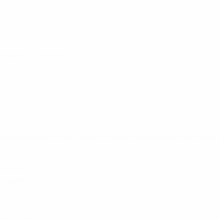
 марте 2024 года
которой находятся два шара с названиями сборных. Вытяну
группу D1.
 группу D2.
группу D1.