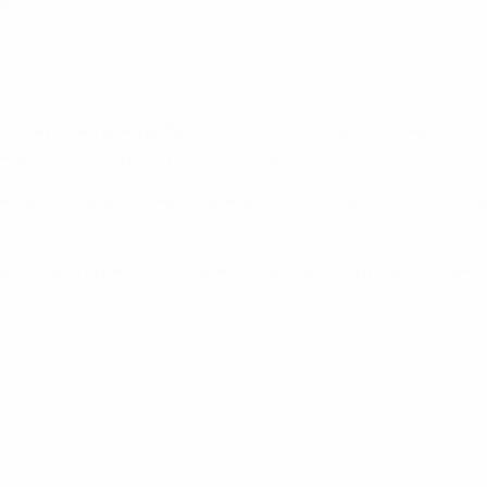
да
аствуют в турнире, были разбиты на четыре лиги на
основа
инга в прошлом розыгрыше Лиги наций.
четыре команды. Каждая проведет шесть матчей в своей гру
. Каждая проведет четыре матча в своей группе - по одном