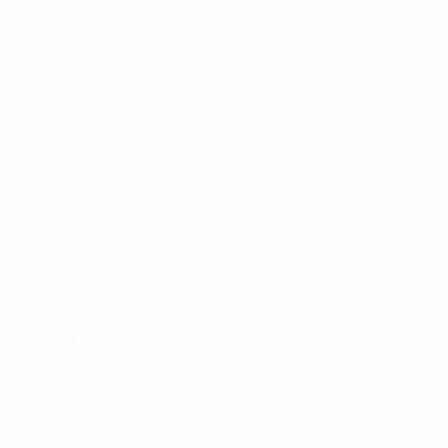
 группу D2.
 группу D1.
орой находятся шары с названиями четырех сборных. Вытян
я к корзинам 2, 3 и 4. После того как первая корзина опус
ой корзины.
е C. В каждой из четырех групп Лиги B будет по четыре ком
ах C и B. В каждой из четырех групп Лиги A будет по четыр