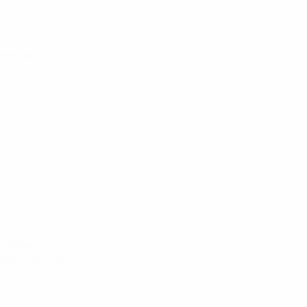
тландия
острова
рландия, Кипр
ия