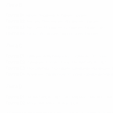
Лига B
Группа B1
: Чехия, Украина, Албания, Грузия
Группа B2
: Англия, Финляндия, Ирландия, Греция
Группа B3
: Австрия, Норвегия, Словения, Казахстан
Группа B4
: Уэльс, Исландия, Черногория, Турция
Лига C
Группа C1
: Швеция, Азербайджан, Словакия, Эстония
Группа C2
: Румыния, Косово, Кипр, Литва/Гибралтар*
Группа C3
: Люксембург, Болгария, Северная Ирландия,
Группа C4
: Армения, Фарерские острова, Северная Мак
Лига D
Группа D1
: Литва/Гибралтар*, Сан-Марино, Лихтенштей
Группа D2
: Молдова, Мальта, Андорра