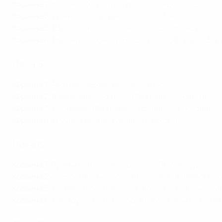
Корзина 1
: Испания, Хорватия, Италия, Нидерланды
Корзина 2
: Дания, Португалия, Бельгия, Венгрия
Корзина 3
: Швейцария, Германия, Польша, Франция
Корзина 4
: Израиль, Босния и Герцеговина, Сербия, Шо
Лига B
Корзина 1
: Австрия, Чехия, Англия, Уэльс
Корзина 2
: Финляндия, Украина, Исландия, Норвегия
Корзина 3
: Словения, Ирландия, Албания, Черногория
Корзина 4
: Грузия, Греция, Турция, Казахстан
Лига C
Корзина 1
: Румыния, Швеция, Армения, Люксембург
Корзина 2
: Азербайджан, Косово, Болгария, Фарерские 
Корзина 3
: Северная Македония, Словакия, Северная И
Корзина 4
: Беларусь, Литва/Гибралтар*, Эстония, Латв