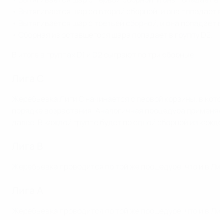
• Вытягивается шар со второй сборной, и она попадает в
• Вытягивается шар с третьей сборной, и она попадает в
• Сборная из оставшегося шара попадает в группу D2.
В итоге в группах D1 и D2 сыграют по три сборные.
Лига C
Жеребьевка Лиги C начинается с первой корзины, в кот
порядке возрастания. Аналогичная процедура применяетс
далее. В каждой группе будет по одной сборной из кажд
Лига B
Жеребьевка проводится по той же процедуре, что и в Лиг
Лига A
Жеребьевка проводится по той же процедуре, что и в Лиг