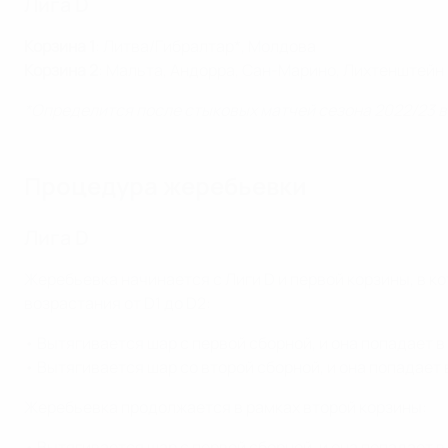
Лига D
Корзина 1
: Литва/Гибралтар*, Молдова
Корзина 2
: Мальта, Андорра, Сан-Марино, Лихтенштейн
*Определится после стыковых матчей сезона 2022/23 в
Процедура жеребьевки
Лига D
Жеребьевка начинается с Лиги D и первой корзины, в 
возрастания от D1 до D2:
• Вытягивается шар с первой сборной, и она попадает в 
• Вытягивается шар со второй сборной, и она попадает в
Жеребьевка продолжается в рамках второй корзины:
• Вытягивается шар с первой сборной, и она попадает в 