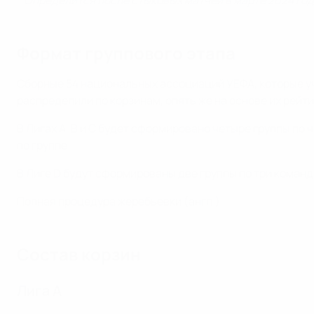
* Определится после стыковых матчей в марте 2024 го
Формат группового этапа
Сборные 54 национальных ассоциаций УЕФА, которые уч
распределили по корзинам, опять же на основе их рейт
В Лигах A, B и C будет сформировано четыре группы по 
по группе.
В Лиге D будут сформированы две группы по три команды
Полная процедура жеребьевки (англ.)
Состав корзин
Лига A