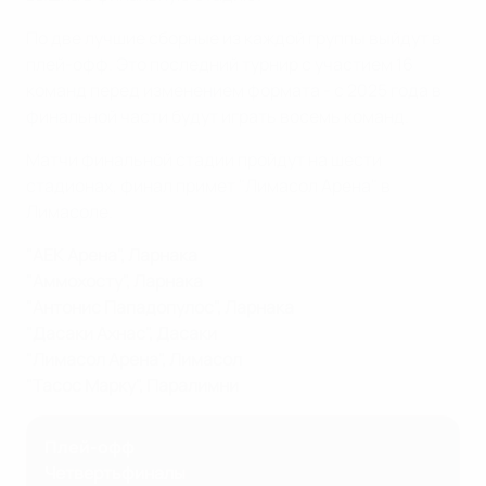
По две лучшие сборные из каждой группы выйдут в
плей-офф. Это последний турнир с участием 16
команд перед изменением формата - с 2025 года в
финальной части будут играть восемь команд.
Матчи финальной стадии пройдут на шести
стадионах, финал примет "Лимасол Арена" в
Лимасоле.
"АЕК Арена", Ларнака
"Аммохосту", Ларнака
"Антонис Пападопулос", Ларнака
"Дасаки Ахнас", Дасаки
"Лимасол Арена", Лимасол
"Тасос Марку", Паралимни
Плей-офф
Четвертьфиналы