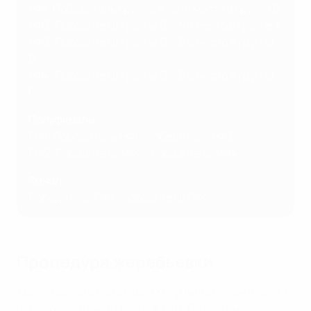
ЧФ1: Победитель группы A - 2-е место в группе B
ЧФ2: Победитель группы B - 2-е место в группе A
ЧФ3: Победитель группы C - 2-е место в группе
D
ЧФ4: Победитель группы D - 2-е место в группе
C
Полуфиналы
ПФ1: Победитель ЧФ1 - победитель ЧФ3
ПФ2: Победитель ЧФ2 - победитель ЧФ4
Финал
Победитель ПФ1 - победитель ПФ2
Процедура жеребьевки
Хозяин финальной стадии Кипр был сеяным и занял
первую позицию в группе А (A1). Остальные 15