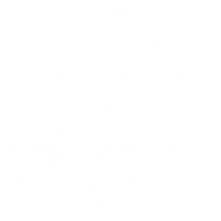
сборных также были разбиты по двум корзинам и
распределены по группам А-D.
• Корзина 1: семь лучших победителей групп
элитного раунда.
УКРАИНА, ПОРТУГАЛИЯ, ФРАНЦИЯ, ДАНИЯ, ИТАЛИЯ,
АВСТРИЯ, ШВЕЦИЯ
• Корзина 2: оставшийся победитель группы
элитного раунда (Польша) и семь лучших
обладателей вторых мест.
ПОЛЬША, ИСПАНИЯ, АНГЛИЯ, СЕРБИЯ, ЧЕХИЯ,
УЭЛЬС, СЛОВАКИЯ, ХОРВАТИЯ
В рамках жеребьевки в каждую группу попали по два
представителя обеих корзин. Сначала
распределили команды из второй корзины.