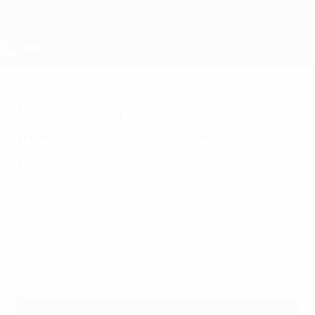
Skip
to
main
content
UEFA Under-17
Итоги жеребьевки
финальной стадии
ЕВРО-2024 U17
Wednesday, April 3, 2024
Кипр и еще 15 команд разбиты на четыре
группы по итогам жеребьевки финальной
стадии.