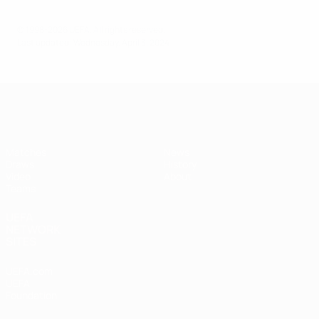
© 1998-2026 UEFA. All rights reserved.
Last updated: Wednesday, April 3, 2024
UEFA Under-17
Matches
News
Draws
History
Video
About
Teams
UEFA
NETWORK
SITES
UEFA.com
UEFA
Foundation