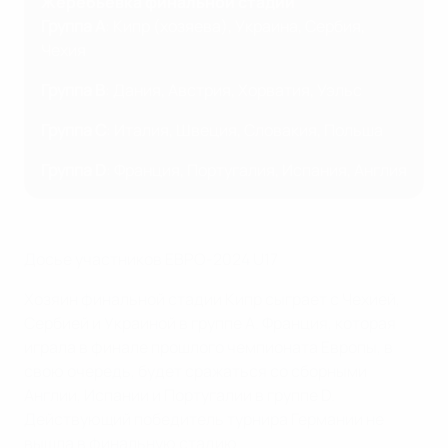
Жеребьевка финальной стадии
Группа А
: Кипр (хозяева), Украина, Сербия,
Чехия
Группа В
: Дания, Австрия, Хорватия, Уэльс
Группа С
: Италия, Швеция, Словакия, Польша
Группа D
: Франция, Португалия, Испания, Англия
Досье участников ЕВРО-2024 U17
Хозяин финальной стадии Кипр сыграет с Чехией,
Сербией и Украиной в группе А. Франция, которая
играла в финале прошлого чемпионата Европы, в
свою очередь, будет сражаться со сборными
Англии, Испании и Португалии в группе D.
Действующий победитель турнира Германии не
вышла в финальную стадию.