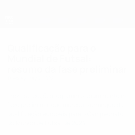
Skip
to
main
content
Futsal World Cup
Qualificação para o
Mundial de Futsal:
resumo da fase preliminar
Tuesday, May 3, 2022
Treze selecções lograram o apuramento na
fase preliminar, que marcou o arranque da
qualificação europeia para o Campeonato
do Mundo de Futsal de 2024..