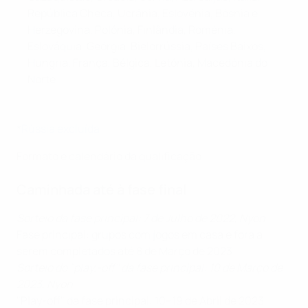
República Checa, Ucrânia, Eslovénia, Bósnia e
Herzegovina, Polónia, Finlândia, Roménia,
Eslováquia, Geórgia, Bielorrússia, Países Baixos,
Hungria, França, Bélgica, Letónia, Macedónia do
Norte.
*
Rússia excluída
Formato e calendário da qualificação
Caminhada até à fase final
Sorteio da fase principal: 7 de Julho de 2022, Nyon
Fase principal: grupos com jogos em casa e fora a
serem completados até 8 de Março de 2023
Sorteio do "play.-off" da fase principal: 10 de Março de
2023, Nyon
"Play-off" da fase principal: 10–19 de Abril de 2023