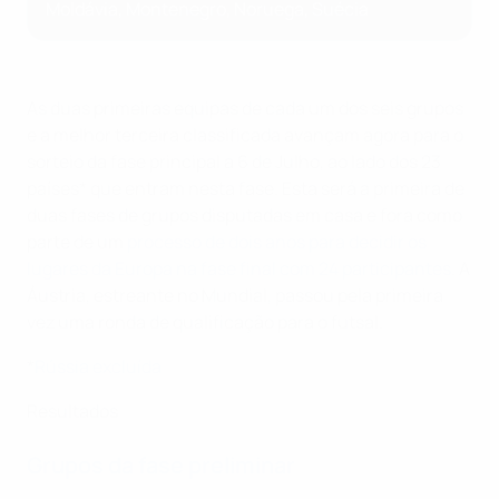
Moldávia, Montenegro, Noruega, Suécia
As duas primeiras equipas de cada um dos seis grupos
e a melhor terceira classificada avançam agora para o
sorteio da fase principal a 6 de Julho, ao lado dos 23
países* que entram nesta fase. Esta será a primeira de
duas fases de grupos disputadas em casa e fora como
parte de um
processo de dois anos para decidir os
lugares da Europa na fase final com 24 participantes
. A
Áustria, estreante no Mundial, passou pela primeira
vez uma ronda de qualificação para o futsal.
*
Rússia excluída
Resultados
Grupos da fase preliminar