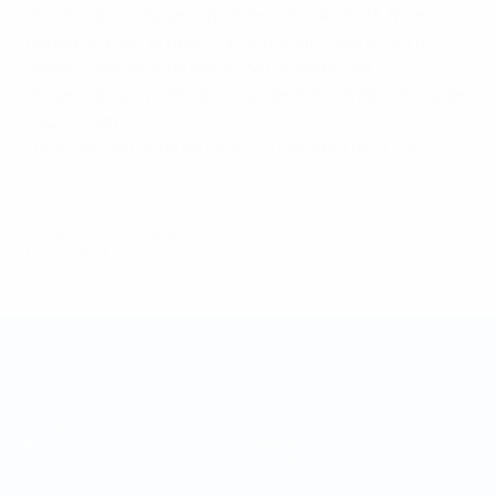
Sorteio da ronda de elite: 5 de Julho de 2023, Nyon
Ronda de elite: grupos com jogos em casa e fora a
serem completados até 20 de Dezembro de 2023
Sorteio do "play-off" da ronda de elite: 25 de Janeiro de
2024, Nyon
"Play-off" da ronda de elite: 8–17 de Abril de 2024
© 1998-2026 UEFA. All rights reserved.
Last updated: Tuesday, May 3, 2022
Futsal World Cup
Matches
Teams
Draws
News
Groups
About
Stats