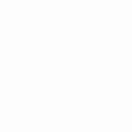
(anfitriã) Áustria
Também no grupo: Albânia, Andorra
Grupo F (concluído)
Apuradas para a fase principal: Rep. Moldávia
(anfitriã), Grécia
Também no grupo: Suíça, Estónia
As 24 selecções com o
ranking mais baixo
entre os
48 participantes a partir de Novembro de 2021,
incluindo a estreantes em Mundiais Áustria e a
anfitriã da fase final de 2021, a Lituânia, entram na
fase preliminar.
As duas primeiras classificadas de cada grupo
avançam para a fase de grupos da fase principal,
juntando-se dessa forma às 23 selecções* que
iniciam as respectivas campanhas nesta ronda:
Espanha, Portugal (campeão em título),
Cazaquistão, Croácia, Sérvia, Azerbaijão, Itália,