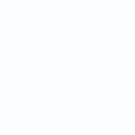
UEFA
NETWORK
SITES
UEFA.com
UEFA
Foundation
Privacy
Terms and conditions
Cookie policy
Privacy settings
© 1998-2026 UEFA. All rights reserved
The UEFA word, the UEFA logo and all marks related to UEFA
competitions, are protected by trademarks and/or copyright of
UEFA. No use for commercial purposes may be made of such
trademarks. Use of UEFA.com signifies your agreement to the