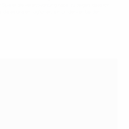
r Spieler die Verantwortung habe, zu zeigen, dass ich
n, die es uns ermöglichen, ein Umdenken bei den