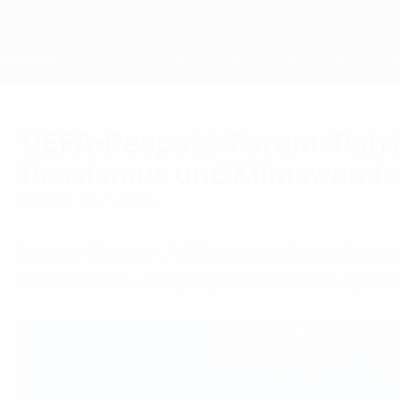
Skip
to
main
content
Home
UEFA-Respekt-Forum: Patri
Rassismus und Klimawandel
Monday, July 3, 2023
Morten Thorsby: „Fußballspieler haben hundert
Patrick Vieira: „Einige Spielerinnen und Spiel