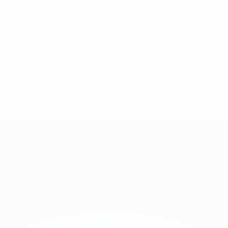
nisation, die Klima- und Umweltfragen im Fußball durch Kom
ücken zu schließen.
ssen, dass es ein riesiges Problem ist, aber nicht unbedingt, 
ich eine Rolle zu spielen haben“, so Morten Thorsby.