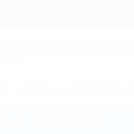
ck Vieira und Morten Thorsb
 auf
 Mal mehr Einfluss als Politiker und Wissenschaf
er wollen mit ihrer Stimme positiven Einfluss nehm