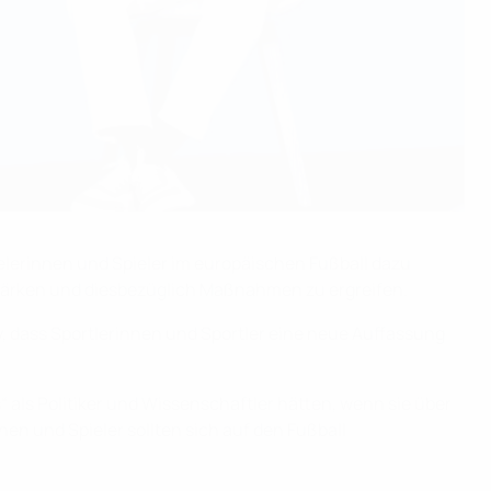
ielerinnen und Spieler im europäischen Fußball dazu
stärken und diesbezüglich Maßnahmen zu ergreifen.
, dass Sportlerinnen und Sportler eine neue Auffassung
 als Politiker und Wissenschaftler hätten, wenn sie über
nen und Spieler sollten sich auf den Fußball