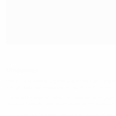
Morten Thorsby bei seiner Rede am UEFA-Respekt-Forum 2023 in F
Yuliia Perekopaiko/DFB
Umdenken
Patrick Vieira, Arsenal-Legende und im Jahr 2000 Europa
stattgefunden hat; viele äußerten den Wunsch, die Welt po
Er wies jedoch ebenfalls darauf hin, dass der Kampf gege
um sicherzustellen, dass die Schuldigen entsprechend z
„Wir können nicht erwarten, dass Spieler, die einer Minder