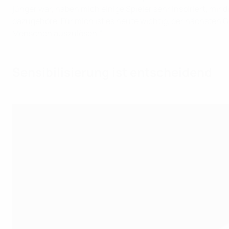
jünger war, haben mich einige Spieler sehr inspiriert, mir
dazugehöre. Für mich ist es heute wichtig, der nächsten 
Menschen auszulösen.“
Sensibilisierung ist entscheidend