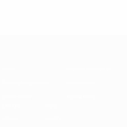
© 1998-2026 UEFA. All rights reserved.
Last updated: Wednesday, May 22, 2024
About
National associations
Running competitions
Development
Sustainability
News & media
EXPLORE
MORE
UEFA.tv
MyUEFA