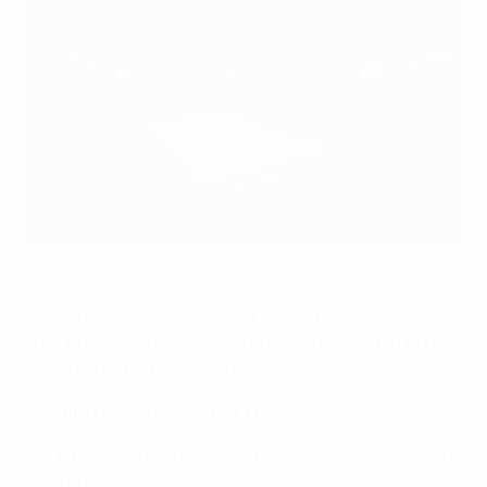
Финал Лиги чемпионов-2025/26 пройдет на "Пушкаш
Арене" в Будапеште
UEFA via Getty Images
Исполнительный комитет УЕФА встретился в
Дублине перед финалом Лиги Европы УЕФА и принял
решения по ряду вопросов.
Финалы клубных турниров УЕФА
Были назначены хозяева еврокубковых финалов на
ближайшие годы: