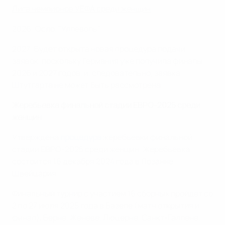
Лига чемпионов УЕФА среди женщин
2026: Осло, "Уллеволь"
2027: Будет открыта новая процедура подачи
заявок, поскольку Германия уже получила финалы
2026 и 2027 годов, и, следовательно, заявка
Штутгарта не может быть рассмотрена.
Жеребьевка финальной стадии ЕВРО-2025 среди
женщин
Утверждена
процедура
жеребьевки финальной
стадии ЕВРО-2025 среди женщин. Жеребьевка
состоится 16 декабря 2024 года в Лозанне,
Швейцария.
Финальный турнир с участием 16 сборных пройдет со
2 по 27 июля 2025 года в Базеле (матч открытия и
финал), Берне, Женеве, Люцерне, Санкт-Галлене,