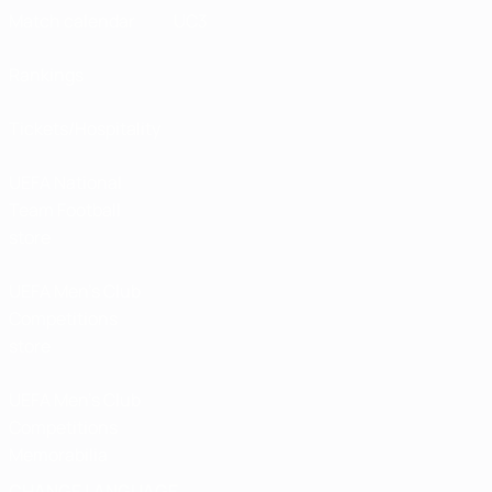
Match calendar
UC3
Rankings
Tickets/Hospitality
UEFA National
Team Football
store
UEFA Men’s Club
Competitions
store
UEFA Men's Club
Competitions
Memorabilia
CHANGE LANGUAGE