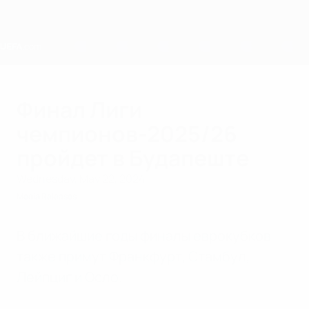
Skip
to
main
content
Home
Финал Лиги
чемпионов-2025/26
пройдет в Будапеште
Wednesday, May 22, 2024
Media Releases
В ближайшие годы финалы еврокубков
также примут Франкфурт, Стамбул,
Лейпциг и Осло.