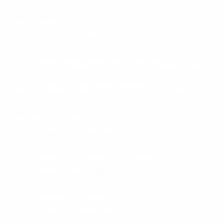
Лига чемпионов УЕФА
2026: Будапешт, "Пушкаш Арена"
2027: Принятие решения приостановлено до
сентября с условием, что Итальянская федерация
футбола предоставит информацию о планах
реконструкции стадиона "Сан-Сиро" в Милане.
Лига Европы УЕФА
2026: Стамбул, "Бешикташ Парк"
2027: Франкфурт, "Франкфуртштадион"
Лига конференций УЕФА
2026: Лейпциг, "РБ Арена"
2027: Стамбул, "Бешикташ Парк"