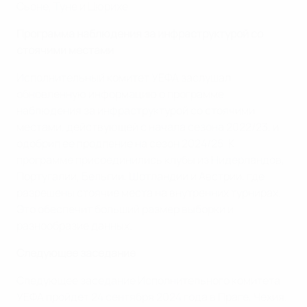
Сьоне, Туне и Цюрихе.
Программа наблюдения за инфраструктурой со
стоячими местами
Исполнительный комитет УЕФА заслушал
обновленную информацию о программе
наблюдения за инфраструктурой со стоячими
местами, действующей с начала сезона 2022/23, и
одобрил ее продление на сезон 2024/25. К
программе присоединились клубы из Нидерландов,
Португалии, Бельгии, Шотландии и Австрии, где
разрешены стоячие места на внутренних турнирах.
Это обеспечит больший размер выборки и
разнообразие данных.
Следующее заседание
Следующее заседание Исполнительного комитета
УЕФА пройдет 24 сентября 2024 года в Праге, Чехия.