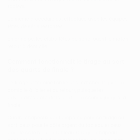
tableau.
La même procédure est effectuée avec les équipes
têtes de série restantes.
En principe, les clubs têtes de série jouent le match
retour à domicile.
Comment fonctionnait le tirage au sort
des quarts de finale ?
Le tirage détermine l’ordre des matches (équipe à
domicile à l’aller et au retour), puisque les
adversaires potentiels sont déjà connus jusqu’à la
finale.
Quatre chapeaux sont préparés pour ce tirage au
sort, deux pour le côté argent du tableau et deux
pour le côté bleu du tableau. Chaque chapeau