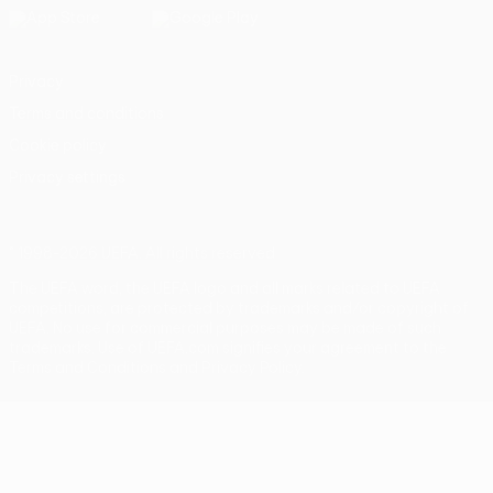
Privacy
Terms and conditions
Cookie policy
Privacy settings
© 1998-2026 UEFA. All rights reserved
The UEFA word, the UEFA logo and all marks related to UEFA
competitions, are protected by trademarks and/or copyright of
UEFA. No use for commercial purposes may be made of such
trademarks. Use of UEFA.com signifies your agreement to the
Terms and Conditions and Privacy Policy.