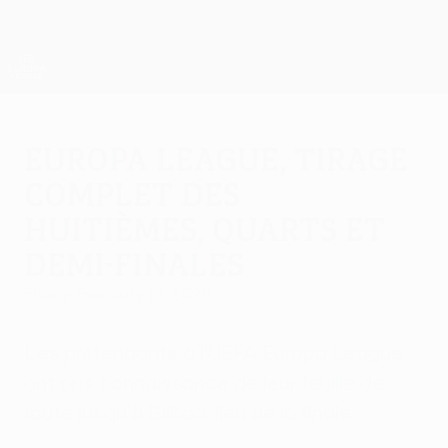
Skip
to
main
UEFA Europa League Official
Get
content
Live football scores & stats
UEFA Europa League
Europa League, tirage
complet des
huitièmes, quarts et
demi-finales
Friday, February 21, 2025
Les prétendants à l'UEFA Europa League
ont pris connaissance de leur feuille de
route jusqu'à Bilbao, lieu de la finale.