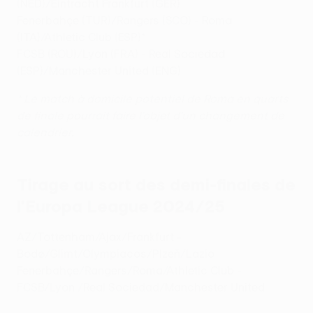
(NED)/Eintracht Frankfurt (GER)
Fenerbahçe (TUR)/Rangers (SCO) - Roma
(ITA)/Athletic Club (ESP)*
FCSB (ROU)/Lyon (FRA) - Real Sociedad
(ESP)/Manchester United (ENG)
* Le match à domicile potentiel de Roma en quarts
de finale pourrait faire l’objet d’un changement de
calendrier.
Tirage au sort des demi-finales de
l’Europa League 2024/25
AZ/Tottenham/Ajax/Frankfurt -
Bodø/Glimt/Olympiacos/Plzeň/Lazio
Fenerbahçe/Rangers/Roma/Athletic Club -
FCSB/Lyon /Real Sociedad/Manchester United