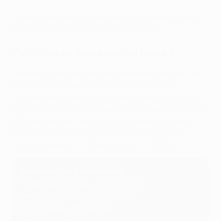
La procédure est répétée avec l’urne restante pour
compléter les affiches des demi-finales.
Y a-t-il eu un tirage pour la finale ?
Comme les équipes ont été désignées dans un côté
ou l'autre du tableau par le tirage au sort des
barrages de la phase d'élimination directe ou celui
des huitièmes de finale, aucun tirage au sort n'a été
effectué pour la finale. Les vainqueurs de la demi-
finale du côté argent du tableau sont désignés
comme l'équipe « à domicile » pour la finale.
Calendrier des rencontres
Huitièmes de finale : 6 et 13 mars
Quarts de finale : 10 et 17 avril
er
Demi-finales : 1
et 8 mai
Finale : 21 mai