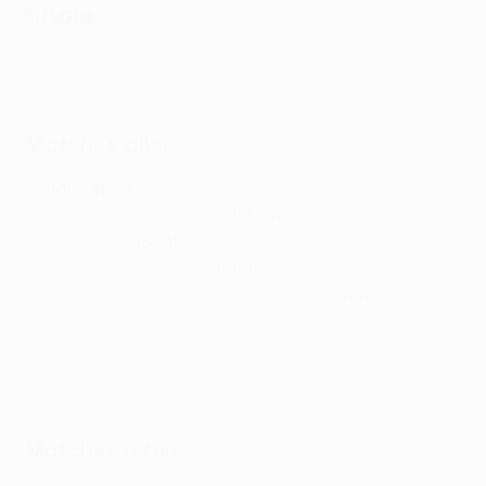
finale
Matches aller
Jeudi 6 mars
AZ Alkmaar - Tottenham
(18h45)
FCSB - Lyon
(18h45)
Fenerbahçe - Rangers
(18h45)
Real Sociedad - Manchester United
(18h45)
Ajax - Eintracht Frankfurt
Bodø/Glimt - Olympiacos
Roma - Athletic Club
Viktoria Plzeň - Lazio
Matches retour