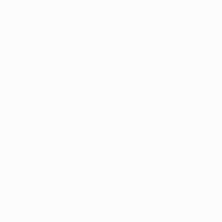
contient deux boules représentant les vainqueurs
des matches des huitièmes de finale du côté
concerné du tableau, le premier chapeau argent
e
contenant des papiers marqués Vainqueur 8
-1 et
e
Vainqueur 8
-2 et le deuxième chapeau argenté
e
e
Vainqueurs 8
-3 et Vainqueurs 8
-4.
Le premier chapeau du côté bleu contiendra des
e
e
papiers marqués Vainqueur 8
-5 et Vainqueur 8
-6
e
et le deuxième chapeau bleu Vainqueurs 8
-7 et
e
Vainqueurs 8
-8.
Le tirage au sort commence par mélanger puis tirer
au sort les boule du premier chapeau du côté argent
du tableau. La première boule tirée indique l’équipe
qui disputera son quart de finale aller à domicile, et
la deuxième l’équipe qui disputera le match retour à
domicile.
La procédure est répétée avec les urnes restantes