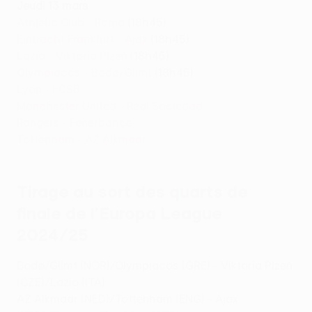
Jeudi 13 mars
Athletic Club - Roma
(18h45)
Eintracht Frankfurt - Ajax
(18h45)
Lazio - Viktoria Plzeň
(18h45)
Olympiacos - Bodø/Glimt
(18h45)
Lyon - FCSB
Manchester United - Real Sociedad
Rangers - Fenerbahçe
Tottenham - AZ Alkmaar
Tirage au sort des quarts de
finale de l’Europa League
2024/25
Bodø/Glimt (NOR)/Olympiacos (GRE) - Viktoria Plzeň
(CZE)/Lazio (ITA)
AZ Alkmaar (NED)/Tottenham (ENG) - Ajax