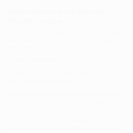
Tirage au sort de la finale de
l'Europa League
Pour des raisons administratives, le vainqueur de la
demi-finale 1 sera l'équipe « à domicile » pour la
finale de l'Europa League à Bilbao le 21 mai.
👉
Voir le tableau final
Comment fonctionnait le tirage au sort
des huitièmes de finale ?
Les clubs sont appariés selon leur classement final
en phase de ligue pour former quatre paires de têtes
er
e
e
e
e
e
e
e
de série (1
et 2
, 3
et 4
, 5
et 6
, 7
et 8
).
Les clubs de chaque paire sont tirés au sort pour
affronter un vainqueur des barrages à élimination