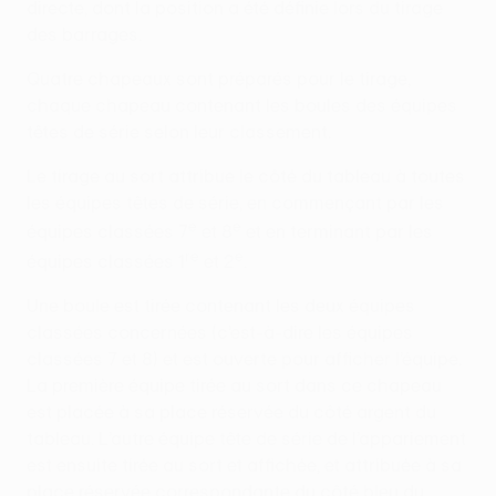
directe, dont la position a été définie lors du tirage
des barrages.
Quatre chapeaux sont préparés pour le tirage,
chaque chapeau contenant les boules des équipes
têtes de série selon leur classement.
Le tirage au sort attribue le côté du tableau à toutes
les équipes têtes de série, en commençant par les
e
e
équipes classées 7
et 8
et en terminant par les
re
e
équipes classées 1
et 2
.
Une boule est tirée contenant les deux équipes
classées concernées (c’est-à-dire les équipes
classées 7 et 8) et est ouverte pour afficher l’équipe.
La première équipe tirée au sort dans ce chapeau
est placée à sa place réservée du côté argent du
tableau. L’autre équipe tête de série de l’appariement
est ensuite tirée au sort et affichée, et attribuée à sa
place réservée correspondante du côté bleu du