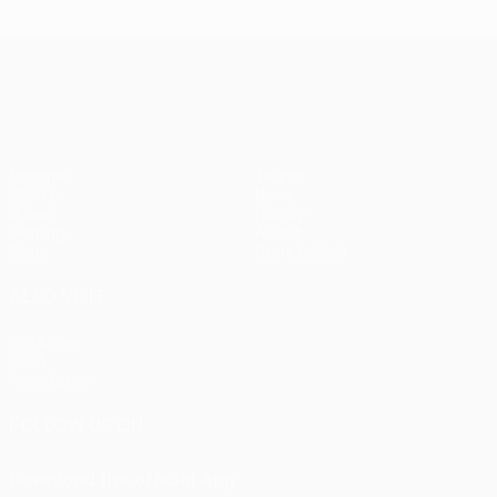
UEFA Europa League
Matches
Teams
UEFA.tv
News
Draws
History
Gaming
About
Stats
Store (clubs)
ALSO VISIT
UEFA.com
UEFA
Foundation
FOLLOW US ON
Download the official App