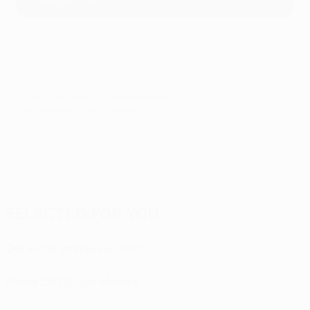
© 1998-2026 UEFA. All rights reserved.
Last updated: Friday, February 21, 2025
Selected for you
Qui est le vainqueur 2025
Finale 2025, San Mamés