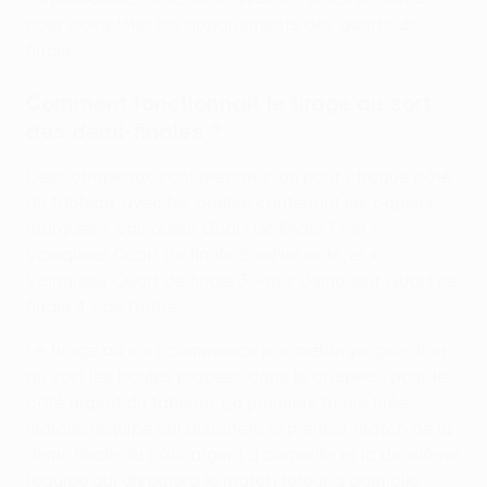
pour compléter les appariements des quarts de
finale.
Comment fonctionnait le tirage au sort
des demi-finales ?
Deux chapeaux sont préparés, un pour chaque côté
du tableau, avec les boules contenant les papiers
marqués « Vainqueur Quart de finale 1 » et «
Vainqueur Quart de finale 2 » d’un côté, et «
Vainqueur Quart de finale 3 » et « Vainqueur Quart de
finale 4 » de l’autre.
Le tirage au sort commence par mélanger puis tirer
au sort les boules placées dans le chapeau pour le
côté argent du tableau. La première boule tirée
indique l’équipe qui disputera le premier match de la
demi-finale du côté argent à domicile, et la deuxième
l’équipe qui disputera le match retour à domicile.