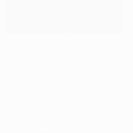
''Бавария'' в 1/8 финала забила больше всех
©Getty Images
116
Бавария
91
Барселона
78
Реал
54
Манчестер Сити
48
Пари Сен-Жермен
46
Арсенал
46
Челси
39
Ливерпуль
39
Ювентус
31
Атлетико