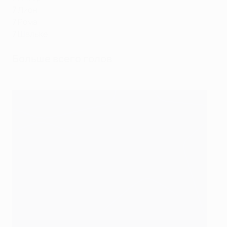
7
Лион
7
Рома
7
Шальке
Больше всего голов