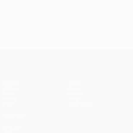
Рекорды и статистика финалов
Все результаты и расписание Лиги чемпионов
UEFA Champions League
Matches
Teams
UEFA.tv
News
Draws
History
Gaming
About
Stats
Store (clubs)
ALSO VISIT
UEFA.com
UEFA