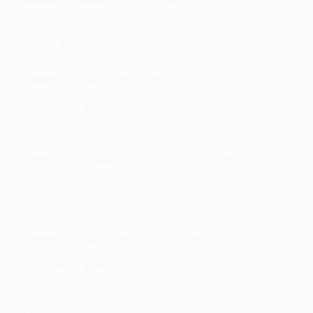
41 год и 73 дня
Александр Шовковский (
"Манчестер
Сити" -
"Динамо Киев
0:0
, 15.03.2016)
Самый возрастной автор гола
37 лет и 209 дней
Роберт Левандовски (
"Барселона"
- "Ньюкасл" 7:2
, 18.03.2026)
Самый молодой автор хет-трика
22 года и 52 дня
Никлас Беннтнер (
"Арсенал"
-
"Порту" 5:0
, 09.03.2010) - 3 гола
Самый возрастной автор хет-трика
34 года и 80 дней
Карим Бензема (
"Реал"
- "Пари
Сен-Жермен" 3:1
, 09.03.2022) - 3 гола