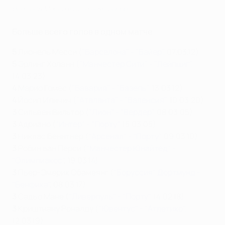
Все голы Месси в Лиге чемпионов
Больше всего голов в одном матче
5
Лионель Месси (
"Барселона" - "Байер"
, 07.03.12)
5
Эрлинг Холанн (
"Манчестер Сити" - "Лейпциг"
,
14.03.23)
4
Марио Гомес (
"Бавария" - "Базель"
, 13.03.12)
4
Йосип Иличич (
"Аталанта" - "Валенсия"
, 10.03.20)
3
Сильвен Вильтор (
"Лион" - "Вердер"
, 08.03.05)
3
Адриано (
"Интер" - "Порту"
, 15.03.05)
3
Никлас Беннтнер (
"Арсенал" - "Порту"
, 09.03.10)
3
Робин ван Перси (
"Манчестер Юнайтед" -
"Олимпиакос"
, 19.03.14)
3
Пьер-Эмерик Обамеянг (
"Боруссия" Дортмунд -
"Бенфика"
, 08.03.17)
3
Садьо Мане (
"Ливерпуль" - "Порту"
, 14.02.18)
3
Криштиану Роналду (
"Ювентус" - "Атлетико"
,
12.03.19)