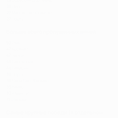
29
Боруссия Дортмунд
28
Лион
27
Манчестер Юнайтед
27
Порту
Больше всего пропущенных мячей
52
Реал
47
Арсенал
47
Челси
45
Барселона
44
Бавария
38
Порту
36
Пари Сен-Жермен
35
Байер
32
Ювентус
31
Шальке
Самые крупные победы (в отдельном