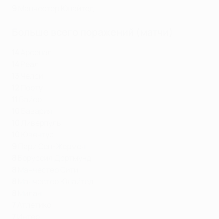
9
Манчестер Юнайтед
Больше всего поражений (матчи)
14
Арсенал
14
Реал
13
Челси
12
Порту
11
Байер
10
Бавария
10
Ливерпуль
10
Ювентус
9
Пари Сен-Жермен
8
Боруссия Дортмунд
8
Манчестер Сити
8
Манчестер Юнайтед
8
Милан
7
Атлетико
7
Интер