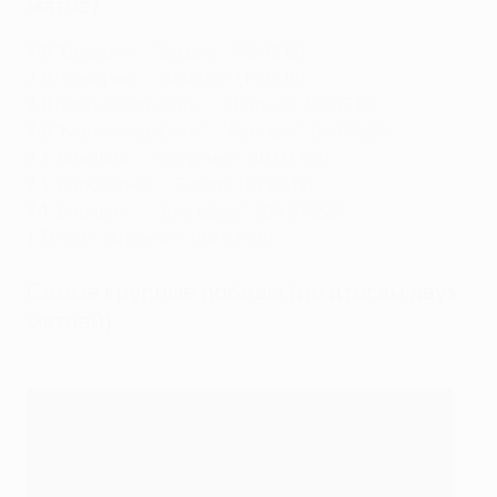
матче)
7:0
"Бавария" - "Базель"
(13.03.12)
7:0
"Бавария" - "Шахтер"
(11.03.15)
7:0
"Манчестер Сити" - "Шальке"
(12.03.19)
7:0
"Манчестер Сити" - "Лейпциг"
(14.03.23)
7:1
"Бавария" - "Спортинг"
(10.03.09)
7:1
"Барселона" - "Байер"
(07.03.12)
7:1
"Бавария" - "Зальцбург"
(08.03.22)
1:7
ПСВ - "Арсенал"
(04.03.25)
Самые крупные победы (по итогам двух
матчей)