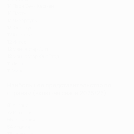
14
Пари Сен-Жермен
14
Порту
13
Ливерпуль
13
Ювентус
12
Атлетико
12
Интер
12
Манчестер Сити
12
Манчестер Юнайтед
11
Лион
11
Милан
Наибольшее представительство по
странам (включая сезон 2025/26)
81
Англия
72
Испания
56
Германия
54
Италия