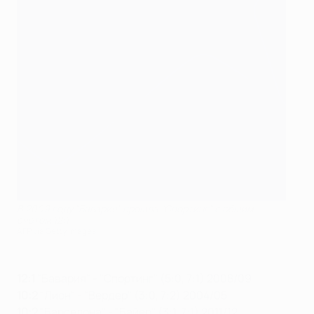
В 2009 году "Бавария" прошла "Спортинг" с общим
счетом 12:1
AFP via Getty Images
12:1
"Бавария" - "Спортинг" (5:0, 7:1) 2008/09
10:2
"Лион" - "Вердер" (3:0, 7:2) 2004/05
10:2
"Барселона" - "Байер" (3:1, 7:1) 2011/12