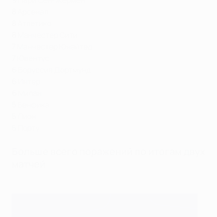
9
Пари Сен-Жермен
8
Арсенал
8
Атлетико
8
Манчестер Сити
7
Манчестер Юнайтед
7
Ювентус
6
Боруссия Дортмунд
6
Интер
6
Милан
5
Бенфика
5
Лион
5
Порту
Больше всего поражений по итогам двух
матчей