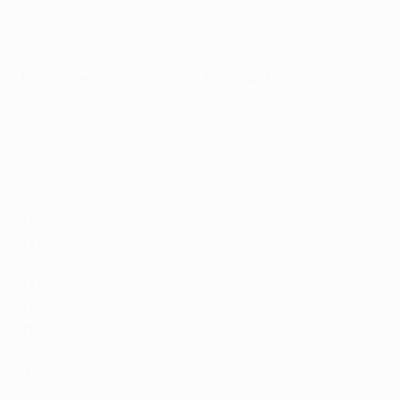
4
Тоттенхэм
4
Шальке
Больше всего побед (матчи)
27
Бавария
25
Барселона
25
Реал
15
Пари Сен-Жермен
14
Арсенал
14
Ливерпуль
13
Манчестер Сити
13
Челси
12
Ювентус
11
Атлетико
11
Интер
9
Бенфика
9
Лион