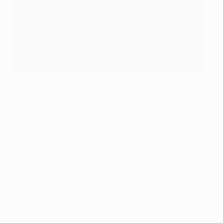
Удаление Александра Кучера в игре с ''Баварией''
©Getty Images
3:59
Александр Кучер (
"Шахтер" - "Бавария"
)
11.03.2015
Дополнительное время
"Ювентус" - "Реал" 0:1, 2:0 (общ. 2:1) 2004/05
"Милан" - "Селтик" 0:0, 1:0 (общ. 1:0) 2006/07
"Челси" - "Наполи" 1:3, 4:1 (общ. 5:4) 2011/12
"ПСЖ" - "Челси" 1:1, 2:2 (общ. 3:3, победа "ПСЖ" по
голам на выезде) 2014/15