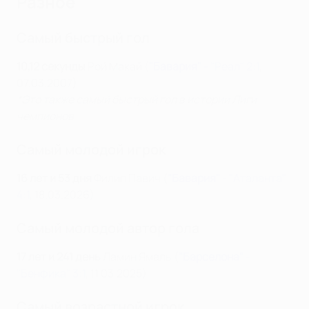
Разное
Самый быстрый гол
10,12 секунды
Рой Макай (
"Бавария"
- "Реал" 2:1
,
07.03.2007)
*Это также самый быстрый гол в истории Лиги
чемпионов
Самый молодой игрок
16 лет и 53 дня
Филип Павич (
"Бавария"
- "Аталанта"
4:1
, 18.03.2026)
Самый молодой автор гола
17 лет и 241 день
Ламин Ямаль (
"Барселона"
-
"Бенфика" 3:1
, 11.03.2025)
Самый возрастной игрок