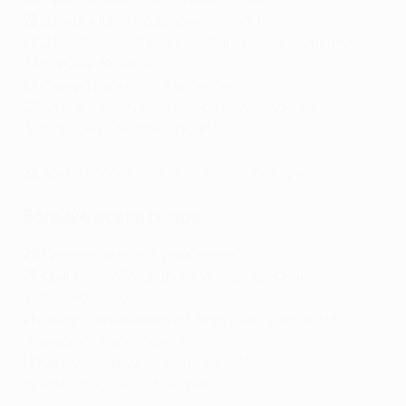
23
Дэвид Алаба ("Бавария", "Реал")
23
Дани Алвес ("Севилья", "Барселона", "Ювентус",
"Пари Сен-Жермен")
23
Серхио Бускетс ("Барселона")
23
Златан Ибрагимович ("Ювентус", "Интер",
"Барселона", "Милан", "ПСЖ")
23
Арьен Роббен ("Челси", "Реал", "Бавария")
Больше всего голов
29
Лионель Месси ("Барселона")
25
Криштиану Роналду ("Манчестер Юнайтед",
"Реал", "Ювентус")
21
Роберт Левандовски ("Боруссия" Дортмунд,
"Бавария", "Барселона")
17
Карим Бензема ("Лион", "Реал")
15
Томас Мюллер ("Бавария")