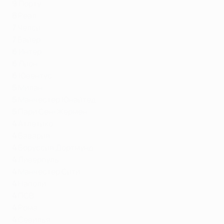
9
Порту
8
Реал
7
Челси
7
Байер
6
Интер
6
Лион
6
Ювентус
5
Милан
5
Манчестер Юнайтед
5
Пари Сен-Жермен
4
Атлетико
4
Бавария
4
Боруссия Дортмунд
4
Ливерпуль
4
Манчестер Сити
4
Наполи
4
ПСВ
4
Рома
4
Севилья