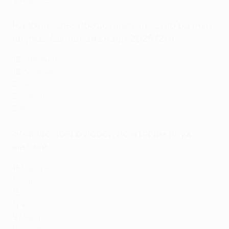
35
Франция
Наибольшее представительство разных
клубов (включая сезон 2025/26)
10
Германия
10
Испания
9
Англия
8
Италия
6
Франция
Больше всего побед по итогам двух
матчей
18
Бавария
17
Барселона
15
Реал
11
Челси
9
Ливерпуль