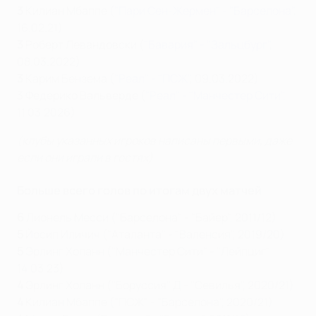
3
Килиан Мбаппе (
"Пари Сен-Жермен" - "Барселона"
,
16.02.21)
3
Роберт Левандовски (
"Бавария" - "Зальцбург"
,
08.03.2022)
3
Карим Бензема (
"Реал" - "ПСЖ"
, 09.03.2022)
3 Федерико Вальверде (
"Реал" - "Манчестер Сити"
,
11.03.2026)
(клубы указанных игроков написаны первыми, даже
если они играли в гостях)
Больше всего голов по итогам двух матчей
6
Лионель Месси ("Барселона" - "Байер", 2011/12)
5
Йосип Иличич ("Аталанта" - "Валенсия", 2019/20)
5
Эрлинг Холанн ("Манчестер Сити" - "Лейпциг",
14.03.23)
4
Эрлинг Холанн ("Боруссия" Д - "Севилья", 2020/21)
4
Килиан Мбаппе ("ПСЖ" - "Барселона", 2020/21)