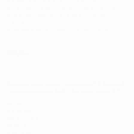
4
Марио Гомес (Бавария" - "Базель", 2011/12)
4
Криштиану Роналду ("Реал" - "Шальке", 2013/14)
4
Уэйн Руни ("Манчестер Юнайтед" - "Милан",
2009/10)
4
Сильвен Вильтор ("Лион" - "Вердер", 2004/05)
Клубы
Десятка эффектных голов 1/8 финала: Месси, Халк, Тевес и
другие
Больше всего выступлений в 1/8 финала
(включая сезон 2025/26, максимум 23)
23
Реал
22
Бавария
20
Барселона
18
Челси
17
Арсенал