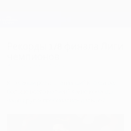
Skip
to
main
Champions League Official
Get
content
Live football scores & Fantasy
UEFA Champions League
Рекорды 1/8 финала Лиги
чемпионов
Wednesday, March 18, 2026
Кто самый результативный? Кто сыграл
больше всего матчей? Какие команды
чаще других пробивались дальше?