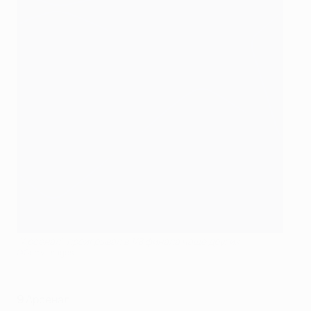
''Арсенал'' проигрывал в 1/8 финала чаще других
©Getty Images
9
Арсенал