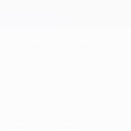
Skip
to
main
Champions League Official
Get
content
Live football scores & Fantasy
UEFA Champions League
Все рекорды Роналду
Monday, July 6, 2026
В еврокубках и за сборную.
Все голы Роналду в Лиге чемпионов
Криштиану Роналду пять раз выигрывал Лигу
чемпионов УЕФА - турнир, где провел
больше всего
матчей
и забил
больше всех голов
.
Однако эти рекорды - лишь вершина айсберга для
нападающего сборной Португалии. UEFA.com