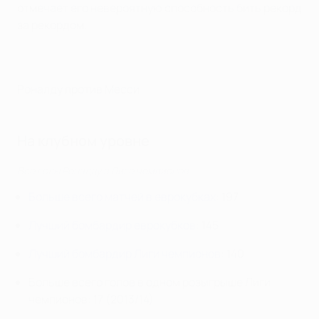
отмечает его невероятную способность бить рекорд
за рекордом.
Роналду против Месси
На клубном уровне
Все голы Роналду в Лиге чемпионов
Больше всего матчей в еврокубках
: 197
Лучший бомбардир еврокубков
: 145
Лучший бомбардир Лиги чемпионов
: 140
Больше всего голов в одном розыгрыше Лиги
чемпионов: 17 (2013/14)