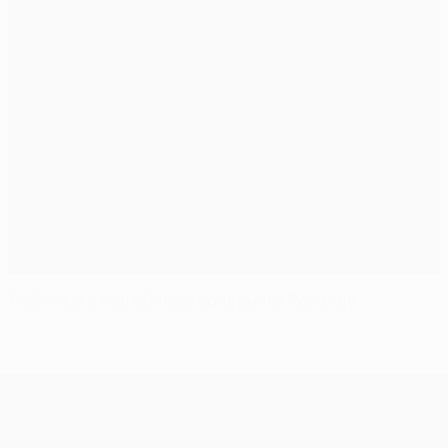
Любимые и нелюбимые соперники Роналду
UEFA Champions League