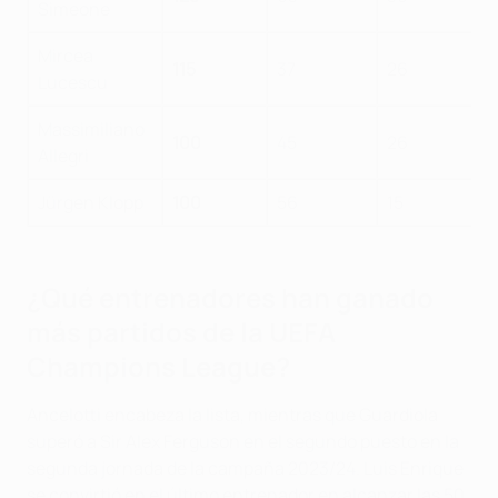
Simeone
Mircea
115
37
26
5
Lucescu
Massimiliano
100
45
26
2
Allegri
Jürgen Klopp
100
56
15
2
¿Qué entrenadores han ganado
más partidos de la UEFA
Champions League?
Ancelotti encabeza la lista, mientras que Guardiola
superó a Sir Alex Ferguson en el segundo puesto en la
segunda jornada de la campaña 2023/24. Luis Enrique
se convirtió en el último entrenador en alcanzar las 50