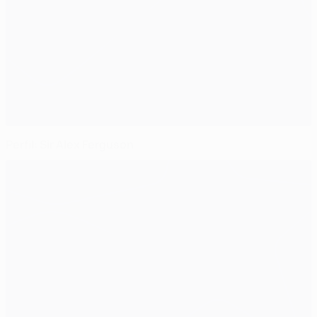
Perfil: Sir Alex Ferguson