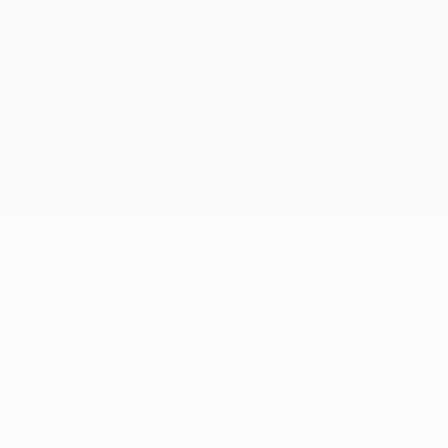
Privacy settings
© 1998-2026 UEFA. All rights reserved
The UEFA word, the UEFA logo and all marks related to UEFA
competitions, are protected by trademarks and/or copyright of
UEFA. No use for commercial purposes may be made of such
trademarks. Use of UEFA.com signifies your agreement to the
Terms and Conditions and Privacy Policy.