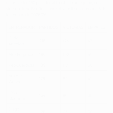
alcanzar los 150 partidos al frente de un equipo, en la
victoria de su Benfica sobre el Napoli en la jornada 6 de
la temporada 2025/26.
ENTRENADOR
PARTIDOS
VICTORIAS
EMPATES
D
Carlo
218
124
47
4
Ancelotti
Alex Ferguson
190
102
49
3
Pep Guardiola
189
117
38
3
Arsène
178
82
41
5
Wenger
José
154
80
35
3
Mourinho
Diego
128
63
30
3