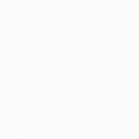
victorias en la competición en el partido de ida de las
semifinales de la temporada 2025/26; con un total de
77 encuentros, se ha convertido en el entrenador que
más rápido ha alcanzado esa marca, superando el
anterior récord de Guardiola, que era de 79.
ENTRENADOR
PARTIDOS
VICTORIAS
EMPATES
D
Carlo
218
124
47
4
Ancelotti
Pep Guardiola
189
117
38
3
Sir Alex
190
102
49
3
Ferguson
Arsène
178
82
41
5
Wenger