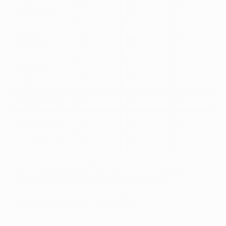
José
154
80
35
3
Mourinho
Diego
128
63
30
3
Simeone
Louis Van
95
57
17
2
Gaal
Jürgen Klopp
100
56
15
2
Rafa Benítez
95
53
21
2
Luis Enrique
79
50
11
1
*De la fase de grupos/fase liga a la final desde el inicio
de la UEFA Champions League en 1992/93
Última actualización: 30/05/2026