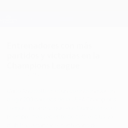
Skip
to
main
Champions League Official
Get
content
Live football scores & Fantasy
UEFA Champions League
Entrenadores con más
partidos y victorias en la
Champions League
Friday, May 29, 2026
Carlo Ancelotti es el único entrenador en
dirigir 200 partidos de la UEFA Champions
League, mientras que Pep Guardiola es el
miembro más reciente de otro exclusivo
club tras alcanzar el centenario de