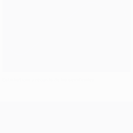
Estadísticas y récords de las semifinales
UEFA Champions League