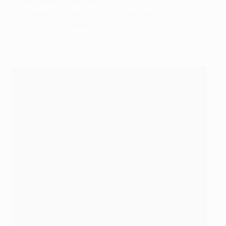
стадион, на котором будут сыграны матчи двух
финальных стадий ЕВРО подряд. На ЕВРО
вместимость арены будет составлять 67 тысяч
мест.