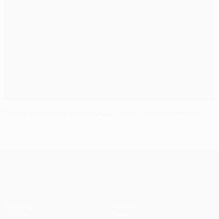
Финал Лиги чемпионов 2025 года: "Арена Мюнхен"
UEFA Champions League
Matches
Teams
UEFA.tv
News