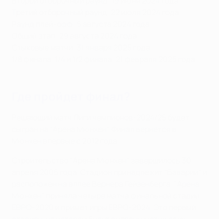
Второй отборочный раунд: 19 июня 2024 года
Третий отборочный раунд: 22 июля 2024 года
Раунд плей-офф: 5 августа 2024 года
Общий этап: 29 августа 2024 года
Стыковые матчи: 31 января 2025 года
1/8 финала, 1/4 и 1/2 финала: 21 февраля 2025 года
Где пройдет финал?
Решающий матч Лиги чемпионов-2024/25 будет
сыгран на "Арена Мюнхен". Финал вернется в
Мюнхен впервые с 2012 года.
Строительство "Арена Мюнхен" завершилось 30
апреля 2005 года. Стадион принадлежит "Баварии" и
расположен на аллее Вернера Гейзенберга. "Арена
Мюнхен" приняла четыре матча финальной стадии
ЕВРО-2020 и примет игры ЕВРО-2024. Это первый