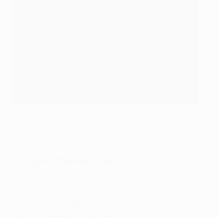
В 2023 году победителем Лиги чемпионов стал
"Манчестер Сити"
Getty Images
Когда общий этап?
Тур 1: 17-19 сентября 2024 года
Тур 2: 1/2 октября 2024 года
Тур 3: 22/23 октября 2024 года
Тур 4: 5/6 ноября 2024 года