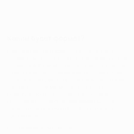
Каким будет формат?
Главное изменение касается группового этапа,
который станет одной лигой с 36 командами. На этой
стадии команды проведут восемь матчей с разными
соперниками (по четыре дома и на выезде). Восемь
лучших команд общего этапа напрямую выйдут в 1/8
финала. Те, кто займет места с 9-го по 24-е,
проведут спаренные стыковые матчи за право
присоединиться к восьми сильнейшим. С этого
момента розыгрыш будет проходить в формате
обычного плей-офф.
Подробнее о новом формате