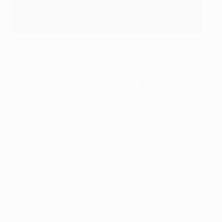
Кубок чемпионов на "Арена Мюнхен"
Getty Images
Что получит победитель?
Кубок чемпионов
весом 7,5 килограмма и высотой
73,5 сантиметра.
Победитель также получит путевку в общий этап
Лиги чемпионов-2025/26, если не заработает ее
через национальное первенство, и право сыграть в
Суперкубке УЕФА-2026 с победителем Лиги
Европы-2024/25.
© 1998-2026 UEFA. All rights reserved.