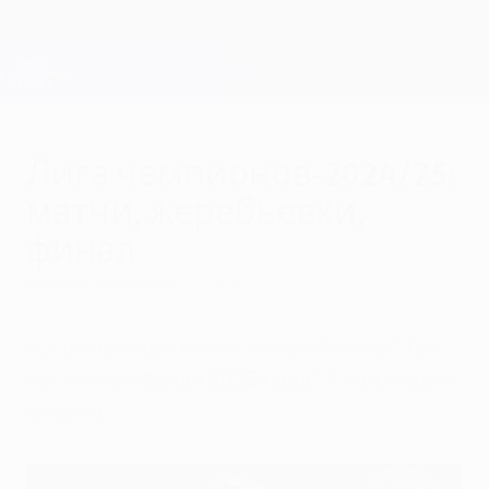
Skip
to
main
Champions League Official
Get
content
Live football scores & Fantasy
UEFA Champions League
Лига чемпионов-2024/25:
матчи, жеребьевки,
финал
Monday, November 6, 2023
Когда пройдут матчи и жеребьевки? Где
состоится
финал 2025 года
? Каким будет
формат?