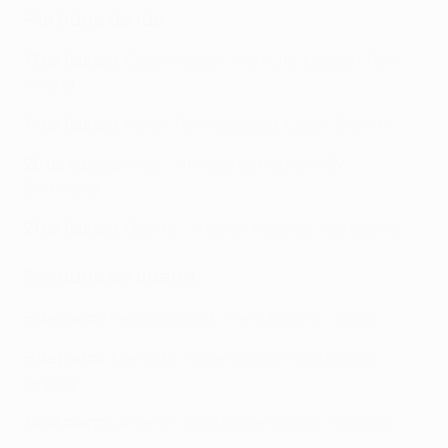
Partidos de ida
13 de febrero
:
Copenhague - Man City
,
Leipzig - Real
Madrid
14 de febrero
:
Paris - Real Sociedad
,
Lazio - Bayern
20 de febrero
:
Inter - Atlético de Madrid
,
PSV -
Dortmund
21 de febrero
:
Oporto - Arsenal
,
Nápoles - Barcelona
Partidos de vuelta
5 de marzo
:
Real Sociedad - Paris
,
Bayern - Lazio
6 de marzo
:
Man City - Copenhague
,
Real Madrid -
Leipzig
12 de marzo
:
Arsenal - Oporto
,
Barcelona - Nápoles