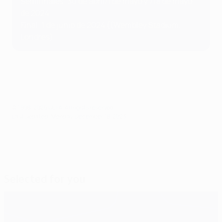
Semifinales: 30 de abril/1 de mayo y 7/8 de mayo
de 2024
Final: 1 de junio de 2024 ((Wembley Stadium,
Londres)
© 1998-2026 UEFA. All rights reserved.
Last updated: Monday, December 18, 2023
Selected for you