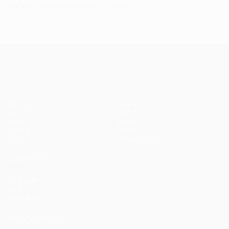
Eliminatorias clásicas de octavos
UEFA Champions League
Matches
Teams
UEFA.tv
News
Draws
History
Gaming
About
Stats
Store (clubs)
ALSO VISIT
UEFA.com
UEFA
Foundation
FOLLOW US ON