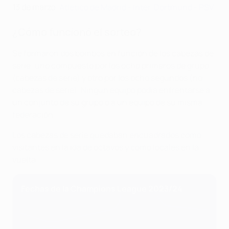
13 de marzo
:
Atlético de Madrid - Inter
,
Dortmund - PSV
¿Cómo funcionó el sorteo?
Se formaron dos bombos en función de los cabezas de
serie: uno compuesto por los ocho primeros de grupo
(cabezas de serie) y otro por los ocho segundos (no
cabezas de serie). Ningún equipo podía enfrentarse a
un conjunto de su grupo o a un equipo de su misma
federación.
Los cabezas de serie quedaban encuadrados como
visitantes en la ida de octavos y como locales en la
vuelta.
Fechas de la Champions League 2023/24