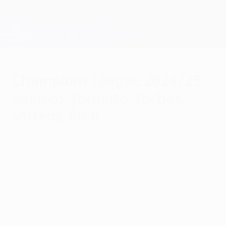
Skip
to
main
Champions League Official
Get
content
Live football scores & Fantasy
UEFA Champions League
Champions League 2024/25:
equipos, formato, fechas,
sorteos, final
Tuesday, September 17, 2024
Todo lo que necesitas saber sobre la 70ª
temporada de la máxima competición
europea de clubes, la primera con el nuevo
formato.