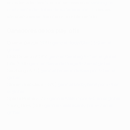
acceden a la clasificación se basa en el
ranking de
coeficiente de clubes de su federación
. Todas las
eliminatorias se disputaron a doble partido.
Ganadores de los play-offs
Crvena Zvezda (SRB)
ganó al Bodø/Glimt 3-2 en el
global
GNK Dinamo (CRO)
ganó al Qarabağ 5-0 en el global
Lille (FRA)
ganó al Slavia de Praga 3-2 en el global
Salzburg (AUT)
ganó al Dínamo de Kiev por 3-1 en el
global
Slovan Bratislava (SVK)
ganó al Midtjylland por 4-3 en
el global
Sparta Praha (CZE)
ganó al Malmö por 4-0 en el global
Young Boys (SUI)
ganó al Galatasaray por 4-2 en el
global