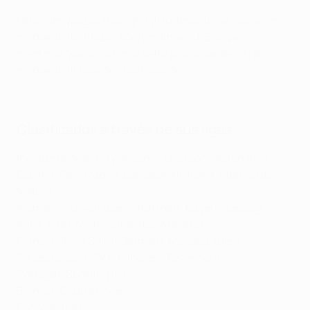
Otras dos plazas (Bologna y Dortmund) se cubrieron
mediante las
Plazas por Rendimiento Europeo
,
mientras que las últimas siete plazas se decidirán
mediante la fase de clasificación.
Explicación del nuevo formato de competición de clubes
Clasificados a través de sus ligas
Inglaterra
: Man City, Arsenal, Liverpool, Aston Villa
España
: Real Madrid, Barcelona, Girona, Atlético de
Madrid
Alemania
: Leverkusen, Stuttgart, Bayern, Leipzig
Italia:
Inter, Milan, Juventus, Atalanta
Francia
: Paris Saint-Germain, Monaco, Brest
Países Bajos
: PSV Eindhoven, Feyenoord
Portugal
: Sporting CP
Bélgica
: Club Brugge
Escocia
: Celtic