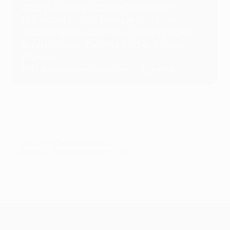
1992/93 Marsella - AC Milan 1-0 (Múnich)
1996/97 Dortmund - Juventus 3-1 (Múnich)
2003/04 Oporto - Mónaco 3-0 (Gelsenkirchen)
2011/12 Chelsea - Bayern 1-1, 4-3 en penaltis
(Múnich)
2014/15 Barcelona - Juventus 3-1 (Berlín)
© 1998-2026 UEFA. All rights reserved.
Last updated: Tuesday, September 17, 2024
UEFA Champions League